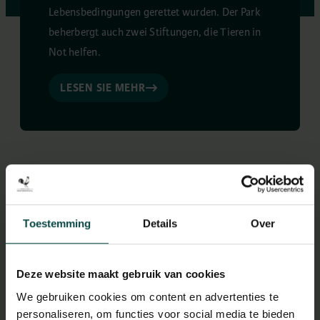
Lebensbedingungen gerettet wurden. Der Park
beherbergt auch zwei Stiftungen, die Tieren in
Not helfen.
LESEN SIE MEHR
Toestemming
Details
Over
NIEUWS & INTERESSANTE ARTIKELEN
Wat gebeurt er allemaal in
Deze website maakt gebruik van cookies
Hoenderdaell
We gebruiken cookies om content en advertenties te
personaliseren, om functies voor social media te bieden