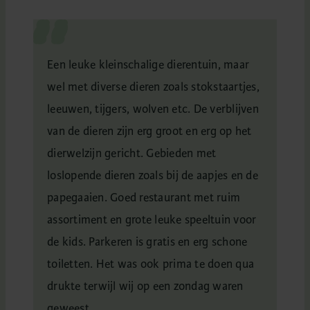
r
Een leuke kleinschalige dierentuin, maar
6 j
wel met diverse dieren zoals stokstaartjes,
maa
de,
leeuwen, tijgers, wolven etc. De verblijven
moo
ers
van de dieren zijn erg groot en erg op het
nie
 de
dierwelzijn gericht. Gebieden met
vog
en
loslopende dieren zoals bij de aapjes en de
hie
t
papegaaien. Goed restaurant met ruim
gen
assortiment en grote leuke speeltuin voor
er t
de kids. Parkeren is gratis en erg schone
GOO
toiletten. Het was ook prima te doen qua
Cee
drukte terwijl wij op een zondag waren
geweest.