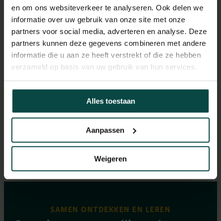
en om ons websiteverkeer te analyseren. Ook delen we
BEKIJK ALLE ARTIKELEN
informatie over uw gebruik van onze site met onze
partners voor social media, adverteren en analyse. Deze
partners kunnen deze gegevens combineren met andere
informatie die u aan ze heeft verstrekt of die ze hebben
De Hoenderdaell Express –
Werkza
verzameld op basis van uw gebruik van hun services.
buslijn 858
en brug
2 Juli 2026
1 Juli 20
Alles toestaan
Aanpassen
Weigeren
SAMEN ONTDEKKEN EN LEREN