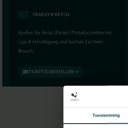
TAGESTICKET(S)
Kaufen Sie Ihr(e) (Einzel-)Ticket(s) online mit
1,50 € Ermäßigung und buchen Sie Ihren
Besuch.
TICKET(S) BESTELLEN
Toestemming