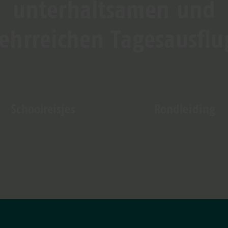
unterhaltsamen und
lehrreichen Tagesausflu
Schoolreisjes
Rondleiding