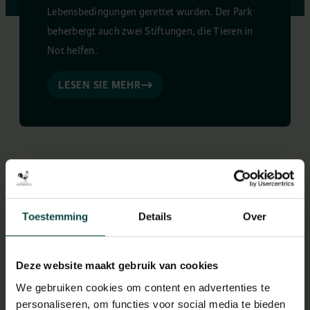
Lebensbedingungen gerettet wurden. Der Park
beherbergt auch zwei Stiftungen, die Tieren in
Not helfen.
LESEN SIE MEHR
Toestemming
Details
Over
NIEUWS & INTERESSANTE ARTIKELEN
Wat gebeurt er allemaal in
Deze website maakt gebruik van cookies
Hoenderdaell
We gebruiken cookies om content en advertenties te
personaliseren, om functies voor social media te bieden