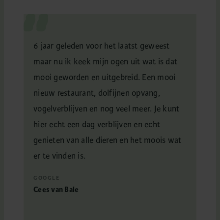
ar
6 jaar geleden voor het laatst geweest
Bli
jes,
maar nu ik keek mijn ogen uit wat is dat
bez
jven
mooi geworden en uitgebreid. Een mooi
dan
et
nieuw restaurant, dolfijnen opvang,
zek
vogelverblijven en nog veel meer. Je kunt
TRI
 de
hier echt een dag verblijven en echt
Dem
genieten van alle dieren en het moois wat
oor
er te vinden is.
e
GOOGLE
qua
Cees van Bale