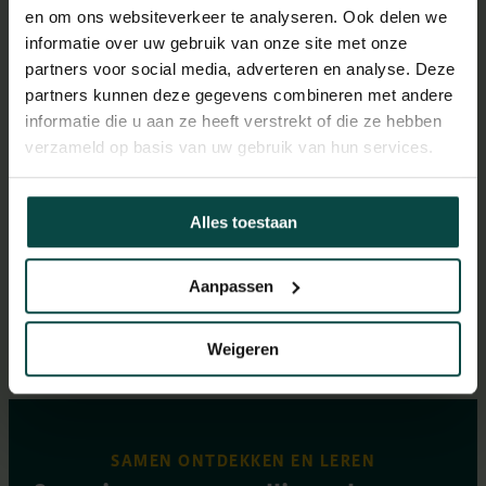
en om ons websiteverkeer te analyseren. Ook delen we
BEKIJK ALLE ARTIKELEN
informatie over uw gebruik van onze site met onze
partners voor social media, adverteren en analyse. Deze
partners kunnen deze gegevens combineren met andere
informatie die u aan ze heeft verstrekt of die ze hebben
De Hoenderdaell Express –
Werkza
verzameld op basis van uw gebruik van hun services.
buslijn 858
en brug
2 Juli 2026
1 Juli 20
Alles toestaan
Aanpassen
Weigeren
SAMEN ONTDEKKEN EN LEREN