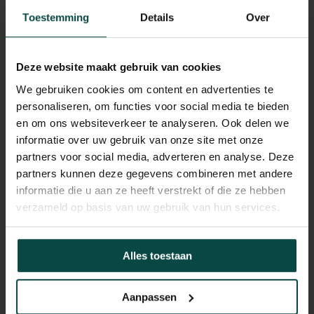
Toestemming
Details
Over
Tamandua
Tijger
Deze website maakt gebruik van cookies
We gebruiken cookies om content en advertenties te
personaliseren, om functies voor social media te bieden
Vale gier
Aziatische
en om ons websiteverkeer te analyseren. Ook delen we
kleinklauwotter
informatie over uw gebruik van onze site met onze
partners voor social media, adverteren en analyse. Deze
partners kunnen deze gegevens combineren met andere
informatie die u aan ze heeft verstrekt of die ze hebben
verzameld op basis van uw gebruik van hun services.
Canadese oehoe
Condor
Alles toestaan
Flamingo
Koningsgier
Aanpassen