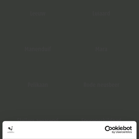
Leeuw
Luiaard
Manenduif
Mara
Pelikaan
Rode neusbeer
Stellers zeearend
Sporenschildpad