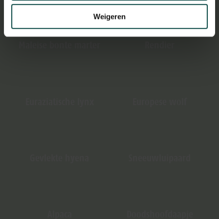
Weigeren
Maleise bonte marter
Rendier
Euraziatische lynx
Europese wolf
Gevlekte hyena
Sneeuwluipaard
Alpaca
Doodshoofdaapje