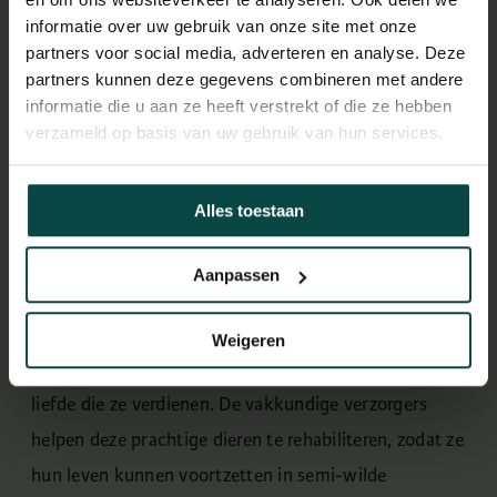
informatie over uw gebruik van onze site met onze
partners voor social media, adverteren en analyse. Deze
partners kunnen deze gegevens combineren met andere
informatie die u aan ze heeft verstrekt of die ze hebben
verzameld op basis van uw gebruik van hun services.
Alles toestaan
Stichting Leeuw
Aanpassen
Stichting Leeuw vangt grote katachtigen in nood op,
variërend van particuliere gehouden dieren tot
Weigeren
voormalige circussterren. Hier krijgen ze de zorg en
liefde die ze verdienen. De vakkundige verzorgers
helpen deze prachtige dieren te rehabiliteren, zodat ze
hun leven kunnen voortzetten in semi-wilde