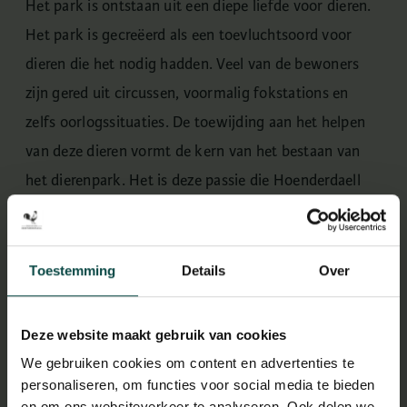
Het park is ontstaan uit een diepe liefde voor dieren.
Het park is gecreëerd als een toevluchtsoord voor
dieren die het nodig hadden. Veel van de bewoners
zijn gered uit circussen, voormalig fokstations en
zelfs oorlogssituaties. De toewijding aan het helpen
van deze dieren vormt de kern van het bestaan van
het dierenpark. Het is deze passie die Hoenderdaell
elke dag weer drijft.
Toestemming
Details
Over
Deze website maakt gebruik van cookies
We gebruiken cookies om content en advertenties te
personaliseren, om functies voor social media te bieden
en om ons websiteverkeer te analyseren. Ook delen we