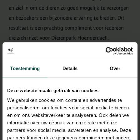
en ziel in om de dieren zo goed mogelijk te verzorgen
en bezoekers een bijzondere ervaring te bieden. Dit
resultaat is een prachtig compliment voor iedereen
die zich inzet voor Dierenpark Hoenderdaell.
Tegelijkertijd blijven we volop in ontwikkeling: de
komende jaren vernieuwen we meerdere
dierverblijven. Zo krijgt het apeneiland een nieuwe
Toestemming
Details
Over
inrichting, komt er bij Stichting SOS Dolfijn een
educatieruimte met 3D-animaties en wordt bij
Deze website maakt gebruik van cookies
Stichting Leeuw een nieuw onderdeel toegevoegd.
We gebruiken cookies om content en advertenties te
Ons doel is en blijft om dieren de best mogelijke
personaliseren, om functies voor social media te bieden
en om ons websiteverkeer te analyseren. Ook delen we
leefomgeving te bieden en bezoekers te inspireren.”
informatie over uw gebruik van onze site met onze
partners voor social media, adverteren en analyse. Deze
Bezoekers zeer tevreden
partners kunnen deze gegevens combineren met andere