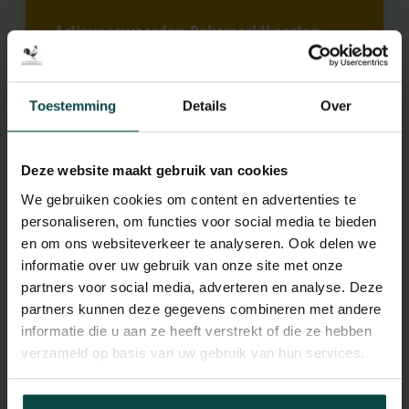
Actievoorwaarden Dekamarktkaarten
September 1st 2025
Toestemming
Details
Over
Deze website maakt gebruik van cookies
We gebruiken cookies om content en advertenties te
Trots als een pauw!
personaliseren, om functies voor social media te bieden
en om ons websiteverkeer te analyseren. Ook delen we
August 26th 2025
informatie over uw gebruik van onze site met onze
partners voor social media, adverteren en analyse. Deze
partners kunnen deze gegevens combineren met andere
informatie die u aan ze heeft verstrekt of die ze hebben
verzameld op basis van uw gebruik van hun services.
Luiaardjong geboren