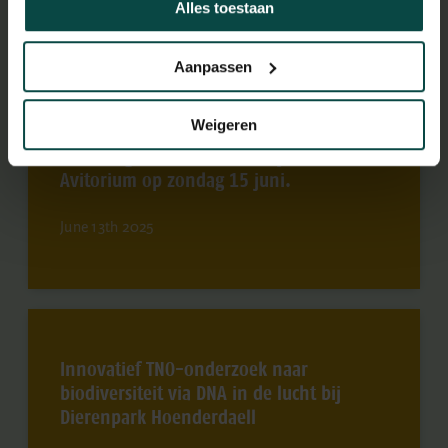
Alles toestaan
August 7th 2025
Aanpassen
Weigeren
Geen vogeldemonstraties bij het
Avitorium op zondag 15 juni.
June 13th 2025
Innovatief TNO-onderzoek naar
biodiversiteit via DNA in de lucht bij
Dierenpark Hoenderdaell