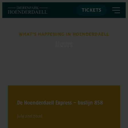
TICKETS
WHAT'S HAPPENING IN HOENDERDAELL
News
De Hoenderdaell Express – buslijn 858
July 2nd 2026