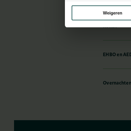
Weigeren
Roken
EHBO en AE
Overnachten 