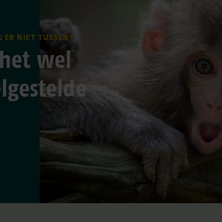
 ER NIET TUSSEN?
 het wel
lgestelde