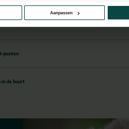
Aanpassen
D-punten
in de buurt