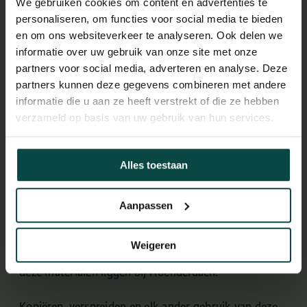
We gebruiken cookies om content en advertenties te
personaliseren, om functies voor social media te bieden
Specifiek voor
prijzen
en andere informatie over
en om ons websiteverkeer te analyseren. Ook delen we
producten op de Website geldt een voorbehoud van
informatie over uw gebruik van onze site met onze
kennelijke programmeer- en typefouten. U kunt op
partners voor social media, adverteren en analyse. Deze
partners kunnen deze gegevens combineren met andere
basis van dergelijke fouten geen overeenkomst
informatie die u aan ze heeft verstrekt of die ze hebben
claimen met Hoenderdaell. Voor op de Website
verzameld op basis van uw gebruik van hun services.
opgenomen hyperlinks naar websites of diensten van
derden kan Hoenderdaell nimmer aansprakelijkheid
Alles toestaan
aanvaarden.
Aanpassen
Auteursrechten
Weigeren
Alle rechten van intellectuele eigendom betreffende
deze materialen liggen bij Hoenderdaell.
Kopiëren, verspreiden en elk ander gebruik van deze