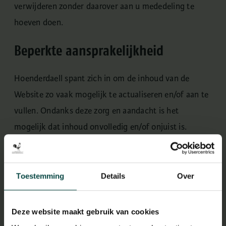
verwijderen zonder daarover aan u mededeling te
hoeven doen.
Beperkte aansprakelijkheid
Hoenderdaell spant zich in om de inhoud van de
Website zo vaak mogelijk te actualiseren en/of aan te
vullen. Ondanks deze zorg en aandacht is het
mogelijk dat inhoud onvolledig en/of onjuist is.
De op de Website aangeboden materialen worden
aangeboden zonder enige vorm van garantie of
Toestemming
Details
Over
aanspraak op juistheid. Deze materialen kunnen op
elk moment wijzigen zonder voorafgaande
Deze website maakt gebruik van cookies
mededeling van Hoenderdaell.