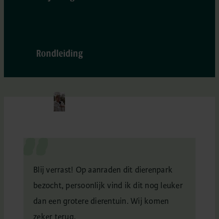
Rondleiding
Blij verrast! Op aanraden dit dierenpark
Een
 ook
bezocht, persoonlijk vind ik dit nog leuker
wel
dan een grotere dierentuin. Wij komen
lee
zeker terug.
van