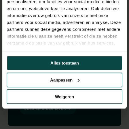
personaliseren, om functies voor social media te bieden
en om ons websiteverkeer te analyseren. Ook delen we
informatie over uw gebruik van onze site met onze
partners voor social media, adverteren en analyse. Deze
partners kunnen deze gegevens combineren met andere
SOS DOLFIJN & STICHTING LEEUW
informatie die u aan ze heeft verstrekt of die ze hebben
Leer meer over de dieren in
verzameld op basis van uw gebruik van hun services.
de dierenopvang
Alles toestaan
Het park biedt ruimte voor dieren die gered zijn
uit slechte leefomstandigheden. Op het park zijn
Aanpassen
ook twee stichtingen gevestigd die hulp bieden
aan dieren in nood.
Weigeren
LEES ER MEER OVER