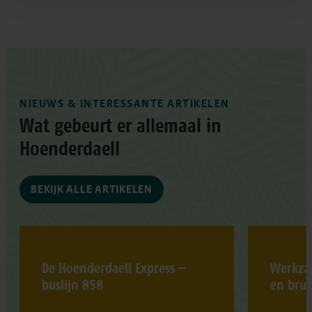
NIEUWS & INTERESSANTE ARTIKELEN
Wat gebeurt er allemaal in
Hoenderdaell
BEKIJK ALLE ARTIKELEN
De Hoenderdaell Express –
Werkza
buslijn 858
en brug