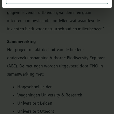
eerder onderzoek kunnen wij onze kennis en
gegevens verder uitbreiden, valideren en gaan
integreren in bestaande modellen wat waardevolle
inzichten biedt voor natuurbehoud en milieubeheer.”
Samenwerking
Het project maakt deel uit van de bredere
onderzoeksinspanning Airborne Biodiversity Explorer
(ABE). De metingen worden uitgevoerd door TNO in
samenwerking met:
Hogeschool Leiden
Wageningen University & Research
Universiteit Leiden
Universiteit Utrecht