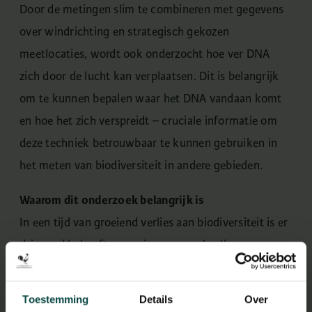
Door de metingen slim te combineren met gegevens
over windrichting en strategisch gekozen
meetlocaties, wordt ook onderzocht hoe ver DNA
zich door de lucht kan verplaatsen. Dit is belangrijk
om te kunnen bepalen waar het DNA vandaan komt
en hoe het zich verspreidt – cruciale informatie om
deze techniek betrouwbaar te kunnen gebruiken in
het meten van biodiversiteit in andere gebieden.
Waarom dit onderzoek belangrijk is
In een tijd van groeiend verlies aan biodiversiteit is er
dringend behoefte aan nieuwe en schaalbare
methoden om natuurgebieden goed in kaart te
brengen. De resultaten van deze meetcampagne
Toestemming
Details
Over
dragen bij aan de ontwikkeling van een volgende