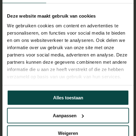
generatie ecologische meettechnieken. Want: wat je
Deze website maakt gebruik van cookies
niet meet, kun je ook niet beschermen of verbeteren.
We gebruiken cookies om content en advertenties te
Door het analyseren van zwevend DNA in de lucht
personaliseren, om functies voor social media te bieden
hopen de onderzoekers straks niet alleen te kunnen
en om ons websiteverkeer te analyseren. Ook delen we
informatie over uw gebruik van onze site met onze
vaststellen welke soorten er in een gebied leven,
partners voor social media, adverteren en analyse. Deze
maar ook of bepaalde soorten zijn verdwenen of juist
partners kunnen deze gegevens combineren met andere
terugkeren. De inzichten uit dit onderzoek kunnen in
informatie die u aan ze heeft verstrekt of die ze hebben
verzameld op basis van uw gebruik van hun services.
de toekomst bijvoorbeeld worden gebruikt om de
biodiversiteit en leefomgevingskwaliteit te
verbeteren, de gezondheid van dieren te monitoren en
Alles toestaan
op grote schaal de effectiviteit van
Aanpassen
natuurherstelmaatregelen in kaart te brengen.
Henrik
Cornelisson van de Ven van TNO
: “Met dit en
Weigeren