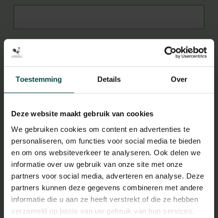
GRATIS BROCHURE AANVRAGEN
Toestemming
Details
Over
Deze website maakt gebruik van cookies
We gebruiken cookies om content en advertenties te
"In 2022 hebben wij een
personaliseren, om functies voor social media te bieden
personeelsbijeenkomst georganiseerd op
en om ons websiteverkeer te analyseren. Ook delen we
landgoed Hoenderdaell. Agnes en haar
informatie over uw gebruik van onze site met onze
partners voor social media, adverteren en analyse. Deze
team hebben ons van het begin af aan heel
partners kunnen deze gegevens combineren met andere
goed geholpen om iets moois neer te
informatie die u aan ze heeft verstrekt of die ze hebben
zetten. Alles was goed verzorgd en we
verzameld op basis van uw gebruik van hun services.