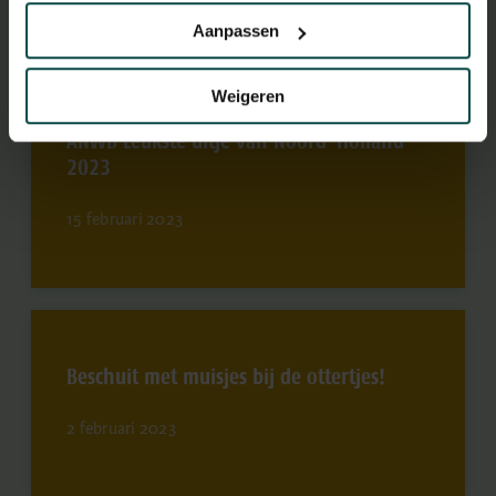
Aanpassen
Weigeren
ANWB Leukste uitje van Noord-Holland
2023
15 februari 2023
Beschuit met muisjes bij de ottertjes!
2 februari 2023