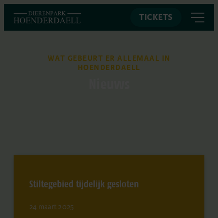
TICKETS
WAT GEBEURT ER ALLEMAAL IN
HOENDERDAELL
Nieuws
Stiltegebied tijdelijk gesloten
24 maart 2025